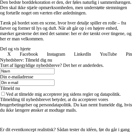
Den bedste borddekoration er den, der føles naturlig i sammenhængen.
Den skal ikke stjæle opmærksomheden, men understøtte stemningen
og fortælle noget om værten eller anledningen.
Tænk på bordet som en scene, hvor hver detalje spiller en rolle – fra
farver og former til lys og duft. Når alt går op i en højere enhed,
mærker gæsterne det med det samme: her er der tænkt over tingene, og
her er man velkommen.
Del og vis hjerte
X
Facebook
Instagram
LinkedIn
YouTube
Pin
Nyhedsbrev: Tilmeld dig nu
Træt af ligegyldige nyhedsbreve? Det her er anderledes.
Din e-mailadresse
Tilmeld nu
Ved at tilmelde mig accepterer jeg sidens regler og datapolitik.
Tilmelding til nyhedsbrevet betyder, at du accepterer vores
brugerbetingelser og persondatapolitik. Du kan nemt framelde dig, hvis
du ikke længere ønsker at modtage mails.
Er dit eventkoncept realistisk? Sådan tester du idéen, før du går i gang