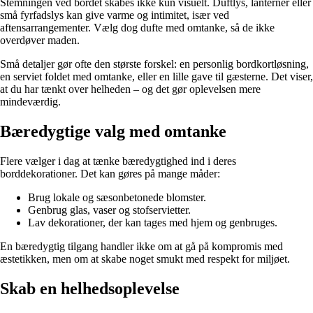
Stemningen ved bordet skabes ikke kun visuelt. Duftlys, lanterner eller
små fyrfadslys kan give varme og intimitet, især ved
aftensarrangementer. Vælg dog dufte med omtanke, så de ikke
overdøver maden.
Små detaljer gør ofte den største forskel: en personlig bordkortløsning,
en serviet foldet med omtanke, eller en lille gave til gæsterne. Det viser,
at du har tænkt over helheden – og det gør oplevelsen mere
mindeværdig.
Bæredygtige valg med omtanke
Flere vælger i dag at tænke bæredygtighed ind i deres
borddekorationer. Det kan gøres på mange måder:
Brug lokale og sæsonbetonede blomster.
Genbrug glas, vaser og stofservietter.
Lav dekorationer, der kan tages med hjem og genbruges.
En bæredygtig tilgang handler ikke om at gå på kompromis med
æstetikken, men om at skabe noget smukt med respekt for miljøet.
Skab en helhedsoplevelse