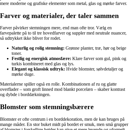
mere moderne og grafiske elementer som metal, glas og mørke farver.
Farver og materialer, der taler sammen
Farver påvirker stemningen mere, end man ofte tror. Vælg en
farvepalette på to til tre hovedfarver og suppler med neutrale nuancer,
så udtrykket ikke bliver for rodet.
Naturlig og rolig stemning:
Grønne planter, træ, hør og beige
toner.
Festlig og energisk atmosfære:
Klare farver som gul, pink og
turkis kombineret med glas og lys.
Elegant og klassisk udtryk:
Hvide blomster, sølvdetaljer og
mørke duge.
Materialerne spiller også en rolle. Kombinationen af ru og glatte
overflader – som groft linned mod blankt porcelæn – skaber kontrast
og dybde i borddækningen.
Blomster som stemningsbærere
Blomster er ofte centrum i en borddekoration, men de kan bruges på
mange måder. En stor buket midt på bordet er smuk, men små grupper
af blomster i forskellige højder kan give et mere levende og uformelt