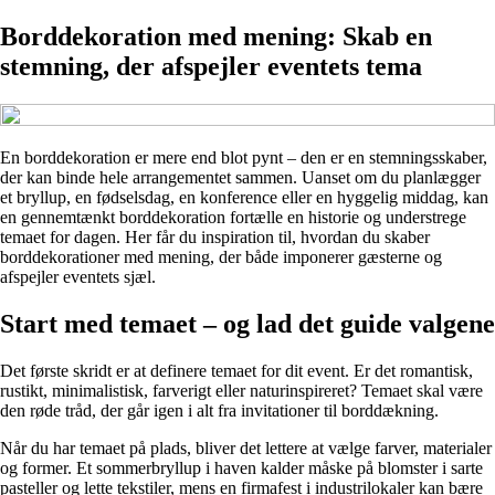
Borddekoration med mening: Skab en
stemning, der afspejler eventets tema
En borddekoration er mere end blot pynt – den er en stemningsskaber,
der kan binde hele arrangementet sammen. Uanset om du planlægger
et bryllup, en fødselsdag, en konference eller en hyggelig middag, kan
en gennemtænkt borddekoration fortælle en historie og understrege
temaet for dagen. Her får du inspiration til, hvordan du skaber
borddekorationer med mening, der både imponerer gæsterne og
afspejler eventets sjæl.
Start med temaet – og lad det guide valgene
Det første skridt er at definere temaet for dit event. Er det romantisk,
rustikt, minimalistisk, farverigt eller naturinspireret? Temaet skal være
den røde tråd, der går igen i alt fra invitationer til borddækning.
Når du har temaet på plads, bliver det lettere at vælge farver, materialer
og former. Et sommerbryllup i haven kalder måske på blomster i sarte
pasteller og lette tekstiler, mens en firmafest i industrilokaler kan bære