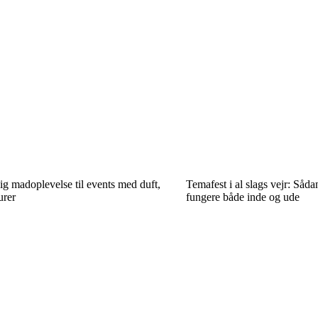
ig madoplevelse til events med duft,
Temafest i al slags vejr: Sådan
urer
fungere både inde og ude