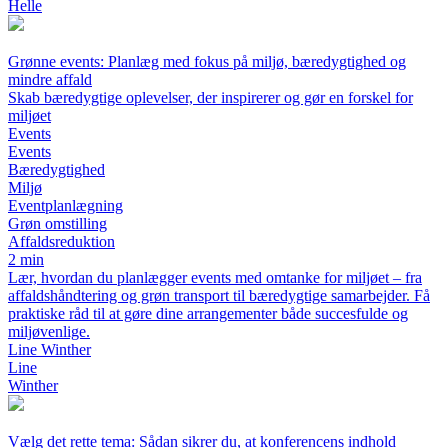
Helle
Grønne events: Planlæg med fokus på miljø, bæredygtighed og
mindre affald
Skab bæredygtige oplevelser, der inspirerer og gør en forskel for
miljøet
Events
Events
Bæredygtighed
Miljø
Eventplanlægning
Grøn omstilling
Affaldsreduktion
2 min
Lær, hvordan du planlægger events med omtanke for miljøet – fra
affaldshåndtering og grøn transport til bæredygtige samarbejder. Få
praktiske råd til at gøre dine arrangementer både succesfulde og
miljøvenlige.
Line Winther
Line
Winther
Vælg det rette tema: Sådan sikrer du, at konferencens indhold