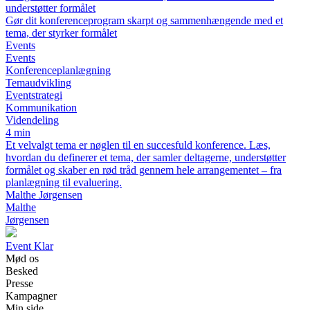
understøtter formålet
Gør dit konferenceprogram skarpt og sammenhængende med et
tema, der styrker formålet
Events
Events
Konferenceplanlægning
Temaudvikling
Eventstrategi
Kommunikation
Videndeling
4 min
Et velvalgt tema er nøglen til en succesfuld konference. Læs,
hvordan du definerer et tema, der samler deltagerne, understøtter
formålet og skaber en rød tråd gennem hele arrangementet – fra
planlægning til evaluering.
Malthe Jørgensen
Malthe
Jørgensen
Event Klar
Mød os
Besked
Presse
Kampagner
Min side