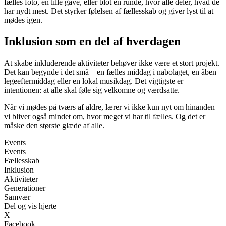
fælles foto, en lille gave, eller blot en runde, hvor alle deler, hvad de
har nydt mest. Det styrker følelsen af fællesskab og giver lyst til at
mødes igen.
Inklusion som en del af hverdagen
At skabe inkluderende aktiviteter behøver ikke være et stort projekt.
Det kan begynde i det små – en fælles middag i nabolaget, en åben
legeeftermiddag eller en lokal musikdag. Det vigtigste er
intentionen: at alle skal føle sig velkomne og værdsatte.
Når vi mødes på tværs af aldre, lærer vi ikke kun nyt om hinanden –
vi bliver også mindet om, hvor meget vi har til fælles. Og det er
måske den største glæde af alle.
Events
Events
Fællesskab
Inklusion
Aktiviteter
Generationer
Samvær
Del og vis hjerte
X
Facebook