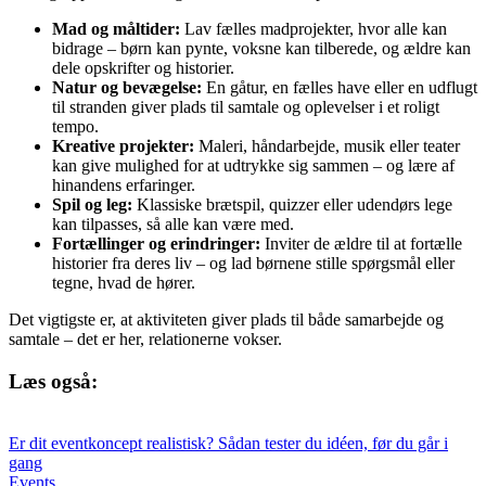
Mad og måltider:
Lav fælles madprojekter, hvor alle kan
bidrage – børn kan pynte, voksne kan tilberede, og ældre kan
dele opskrifter og historier.
Natur og bevægelse:
En gåtur, en fælles have eller en udflugt
til stranden giver plads til samtale og oplevelser i et roligt
tempo.
Kreative projekter:
Maleri, håndarbejde, musik eller teater
kan give mulighed for at udtrykke sig sammen – og lære af
hinandens erfaringer.
Spil og leg:
Klassiske brætspil, quizzer eller udendørs lege
kan tilpasses, så alle kan være med.
Fortællinger og erindringer:
Inviter de ældre til at fortælle
historier fra deres liv – og lad børnene stille spørgsmål eller
tegne, hvad de hører.
Det vigtigste er, at aktiviteten giver plads til både samarbejde og
samtale – det er her, relationerne vokser.
Læs også:
Er dit eventkoncept realistisk? Sådan tester du idéen, før du går i
gang
Events