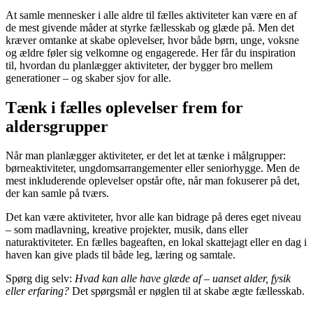
At samle mennesker i alle aldre til fælles aktiviteter kan være en af
de mest givende måder at styrke fællesskab og glæde på. Men det
kræver omtanke at skabe oplevelser, hvor både børn, unge, voksne
og ældre føler sig velkomne og engagerede. Her får du inspiration
til, hvordan du planlægger aktiviteter, der bygger bro mellem
generationer – og skaber sjov for alle.
Tænk i fælles oplevelser frem for
aldersgrupper
Når man planlægger aktiviteter, er det let at tænke i målgrupper:
børneaktiviteter, ungdomsarrangementer eller seniorhygge. Men de
mest inkluderende oplevelser opstår ofte, når man fokuserer på det,
der kan samle på tværs.
Det kan være aktiviteter, hvor alle kan bidrage på deres eget niveau
– som madlavning, kreative projekter, musik, dans eller
naturaktiviteter. En fælles bageaften, en lokal skattejagt eller en dag i
haven kan give plads til både leg, læring og samtale.
Spørg dig selv:
Hvad kan alle have glæde af – uanset alder, fysik
eller erfaring?
Det spørgsmål er nøglen til at skabe ægte fællesskab.