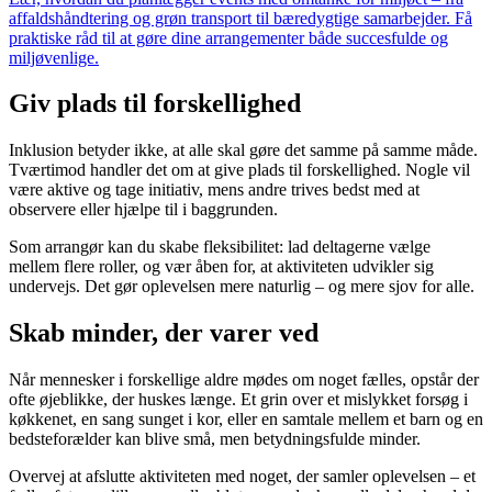
affaldshåndtering og grøn transport til bæredygtige samarbejder. Få
praktiske råd til at gøre dine arrangementer både succesfulde og
miljøvenlige.
Giv plads til forskellighed
Inklusion betyder ikke, at alle skal gøre det samme på samme måde.
Tværtimod handler det om at give plads til forskellighed. Nogle vil
være aktive og tage initiativ, mens andre trives bedst med at
observere eller hjælpe til i baggrunden.
Som arrangør kan du skabe fleksibilitet: lad deltagerne vælge
mellem flere roller, og vær åben for, at aktiviteten udvikler sig
undervejs. Det gør oplevelsen mere naturlig – og mere sjov for alle.
Skab minder, der varer ved
Når mennesker i forskellige aldre mødes om noget fælles, opstår der
ofte øjeblikke, der huskes længe. Et grin over et mislykket forsøg i
køkkenet, en sang sunget i kor, eller en samtale mellem et barn og en
bedsteforælder kan blive små, men betydningsfulde minder.
Overvej at afslutte aktiviteten med noget, der samler oplevelsen – et