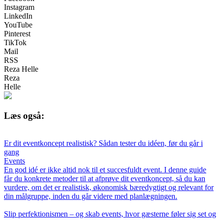
Instagram
LinkedIn
YouTube
Pinterest
TikTok
Mail
RSS
Reza Helle
Reza
Helle
Læs også:
Er dit eventkoncept realistisk? Sådan tester du idéen, før du går i
gang
Events
En god idé er ikke altid nok til et succesfuldt event. I denne guide
får du konkrete metoder til at afprøve dit eventkoncept, så du kan
vurdere, om det er realistisk, økonomisk bæredygtigt og relevant for
din målgruppe, inden du går videre med planlægningen.
Slip perfektionismen – og skab events, hvor gæsterne føler sig set og