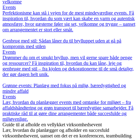
velkomne
Events
Perfektionisme kan stå i vejen for de mest mindeværdige events. Få
inspiration til, hvordan du som vært kan skabe en varm og autentisk
atmosfære, hvor gæsterne føler sig set, velkomne og trygge – uanset
om arrangementet er stort eller småt.
Genbrug med stil: Sådan låner du til brylluppet uden at gå på
kompromis med stilen
Events
Drømmer du om et smukt bryllup, men vil gerne spare både penge
og ressourcer? Få inspiration til, hvordan du kan låne, leje og
genbruge med stil – fra kjolen og dekorationerne til de små detaljer,
der gør dagen helt unik.
Grønne events: Planlæg med fokus på miljø, bæredygtighed og
mindre affald
Events
Lær, hvordan du planlægger events med omtanke for miljøet – fra
affaldshåndtering og grøn transport til bæredygtige samarbejder. Få
praktiske råd til at gøre dine arrangementer både succesfulde og
miljøvenlige.
Guide til at afholde en vellykket virksomhedsevent
Lær, hvordan du planlægger og afholder en succesfuld
virksomhedsevent, uanset om det er en konferencen, teambuilding