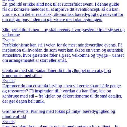
En god idé er ikke altid nok til et succesfuldt event. I denne guide
får du konkrete metoder til at afprøve dit eventkoncept, så du kan
vurdere, om det er realistisk, økonomisk bæredygtigt og relevant for
din målgruppe, inden du går videre med planlægningen.
Slip perfektionismen – og skab events, hvor gæsterne føler sig set og
velkomne
Events
Perfektionisme kan stå i vejen for de mest mindeværdige events. Få
inspiration til, hvordan du som vært kan skabe en varm og autentisk
atmosfære, hvor gæsterne føler sig set, velkomne og trygge – uanset
om arrangementet er stort eller småt.
Genbrug med stil: Sådan låner du til brylluppet uden at gå på
kompromis med stilen
Events
Drømmer du om et smukt bryllup, men vil gerne spare både penge
og ressourcer? Få inspiration til, hvordan du kan låne, leje og
genbruge med stil – fra kjolen og dekorationerne til de små detaljer,
der gør dagen helt unik.
Grønne events: Planlæg med fokus på miljø, bæredygtighed og
mindre affald
Events
Lær, hvordan du planlægger events med omtanke for miljøet – fra