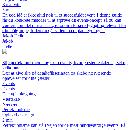
Kreativitet
5 min
En god idé er ikke altid nok til et succesfuldt event. I denne guide
får du konkrete metoder til at afprøve dit eventkoncept, så du kan
vurdere, om det er realistisk, økonomisk bæredygtigt og relevant for
din målgruppe, inden du går videre med planlægningen.
Jakob Helle
Jakob
Helle
Slip perfektionismen – og skab events, hvor gæsterne føler sig set og
velkomne
Lær at give slip på detaljefikseringen og skabe nærværende
oplevelser for dine gæster
Events
Events
Eventplanlægning
Værtskab
Nærvær
Perfektionisme
Oplevelsesdesign
2 min
Perfektionisme kan stå i vejen for de mest mindeværdige events. Få