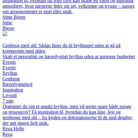
inspiration til, hvordan du som vært kan skabe en varm og autentisk
atmosfære, hvor gæsterne føler sig set, velkomne og trygge – uanset
om arrangementet er stort eller småt.
Stine Bjerre
Stine
Bjerre
Genbrug med stil: Sådan låner du til brylluppet uden at gå på
kompromis med stilen
Skab et personligt og bæredygtigt bryllup uden at sprænge budgettet
Events
Events
Bryllup
Genbrug
Bæredygtighed
Inspiration
Livsstil
7 min
Drømmer du om et smukt bryllup, men vil gerne spare både penge
og ressourcer? Få inspiration til, hvordan du kan låne, leje og
genbruge med stil – fra kjolen og dekorationerne til de små detaljer,
der gør dagen helt unik.
Reza Helle
Reza